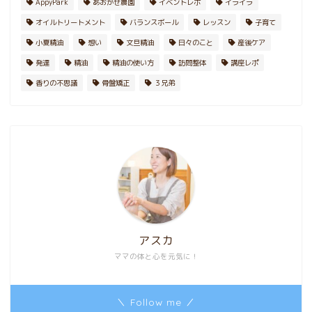
AppyPark
あおかぜ農園
イベントレポ
イライラ
オイルトリートメント
バランスボール
レッスン
子育て
小夏精油
想い
文旦精油
日々のこと
産後ケア
発達
精油
精油の使い方
訪問整体
講座レポ
香りの不思議
骨盤矯正
３兄弟
アスカ
ママの体と心を元気に！
＼ Follow me ／