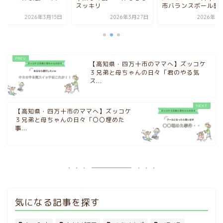
佐
スッキリ
市バランスボール教
2026年3月15日
2026年3月27日
2026年3
【高知県・四万十市のママへ】ズッコケ
３兄弟と母ちゃんの日々「君のやる気
ス...
【高知県・四万十市のママへ】ズッコケ
３兄弟と母ちゃんの日々「〇〇埋めた
事...
気になる記事を探す