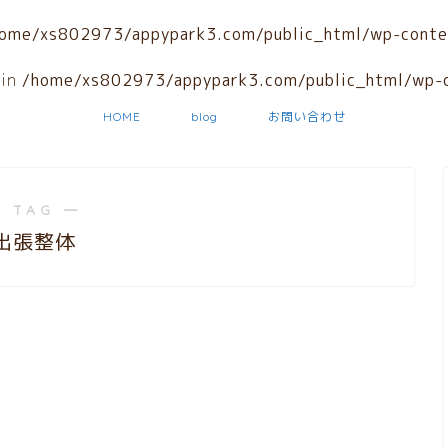
ome/xs802973/appypark3.com/public_html/wp-conte
 in
/home/xs802973/appypark3.com/public_html/wp-c
HOME
blog
お問い合わせ
 TAG ―
出張整体