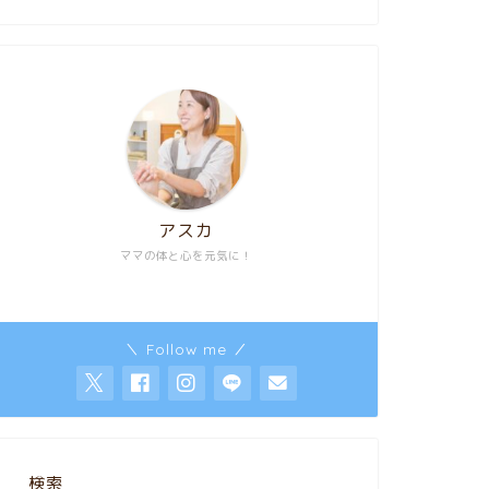
アスカ
ママの体と心を元気に！
＼ Follow me ／
検索