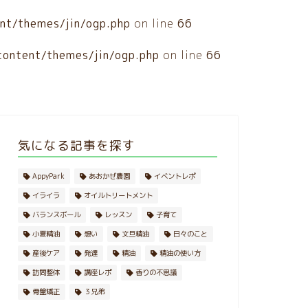
nt/themes/jin/ogp.php
on line
66
ontent/themes/jin/ogp.php
on line
66
気になる記事を探す
AppyPark
あおかぜ農園
イベントレポ
イライラ
オイルトリートメント
バランスボール
レッスン
子育て
小夏精油
想い
文旦精油
日々のこと
産後ケア
発達
精油
精油の使い方
訪問整体
講座レポ
香りの不思議
骨盤矯正
３兄弟